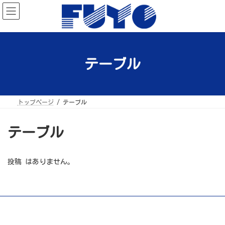
コ
ナ
ン
ビ
テ
ゲ
ン
ー
ツ
シ
へ
ョ
ス
ン
キ
に
ッ
移
テーブル
プ
動
トップページ
テーブル
テーブル
投稿 はありません。