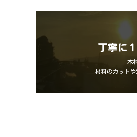
丁寧に１
木
材料のカットや