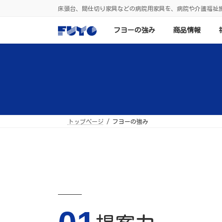
コ
ナ
床頭台、間仕切り家具などの病院用家具を、病院や介護福祉
ン
ビ
テ
ゲ
ン
ー
フヨーの強み
商品情報
ツ
シ
へ
ョ
ス
ン
キ
に
ッ
移
プ
動
トップページ
フヨーの強み