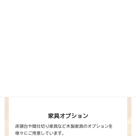
カ
ラ
ム
リ
ン
ク
床頭台とは？
床頭台って何？用途にあった選び方や仕様についての
ご案内です。
カ
ラ
ム
リ
ン
ク
家具オプション
床頭台や間仕切り家具など木製家具のオプションを
様々にご用意しています。