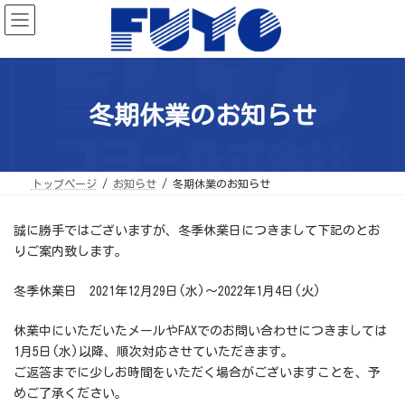
コ
ナ
ン
ビ
テ
ゲ
ン
ー
ツ
シ
へ
ョ
ス
ン
キ
に
ッ
移
冬期休業のお知らせ
プ
動
トップページ
お知らせ
冬期休業のお知らせ
誠に勝手ではございますが、冬季休業日につきまして下記のとお
りご案内致します。
冬季休業日 2021年12月29日(水)～2022年1月4日(火)
休業中にいただいたメールやFAXでのお問い合わせにつきましては
1月5日(水)以降、順次対応させていただきます。
ご返答までに少しお時間をいただく場合がございますことを、予
めご了承ください。