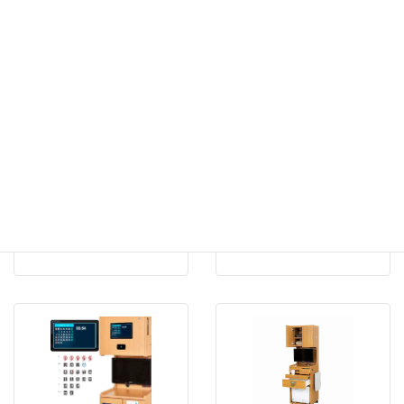
16
17
フック
ジャバラ式扉
便利な物掛けフックです。フ
上部収納の扉をジャバラ式に
ックは使わない時にフックの
する事で、無駄の無い開閉ス
部分が可動出来るので折り畳
ペースにします。
めておけば邪魔になりませ
ん。床頭台の左面・右面の両
方に設計しています。