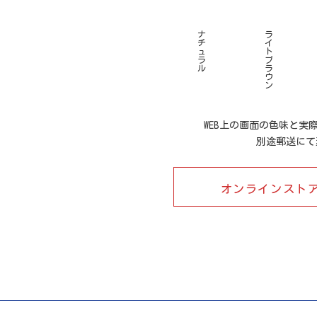
ナ
ラ
チ
イ
ュ
ト
ラ
ブ
ル
ラ
ウ
ン
WEB上の画面の色味と実
別途郵送にて
オンラインスト