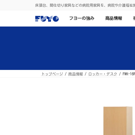
コ
ナ
床頭台、間仕切り家具などの病院用家具を、病院や介護福祉
ン
ビ
テ
ゲ
ン
ー
フヨーの強み
商品情報
ツ
シ
へ
ョ
ス
ン
キ
に
ッ
移
プ
動
トップページ
商品情報
ロッカー・デスク
FWK-16