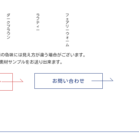
ダ
ラ
フ
ー
フ
ェ
ク
テ
ア
ブ
ィ
リ
ラ
ー
ー
ウ
ウ
ン
ォ
ー
ム
際の色味には
見え方が違う場合がございます。
素材サンプルをお送り出来ます。
お問い合わせ
ア