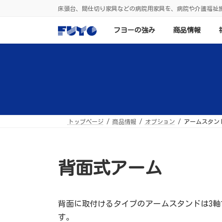
コ
ナ
床頭台、間仕切り家具などの病院用家具を、病院や介護福祉
ン
ビ
テ
ゲ
ン
ー
フヨーの強み
商品情報
ツ
シ
へ
ョ
ス
ン
キ
に
ッ
移
プ
動
トップページ
商品情報
オプション
アームスタン
背面式アーム
背面に取付けるタイプのアームスタンドは3
す。