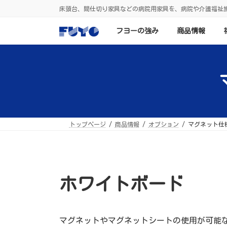
コ
ナ
床頭台、間仕切り家具などの病院用家具を、病院や介護福祉
ン
ビ
テ
ゲ
ン
ー
フヨーの強み
商品情報
ツ
シ
へ
ョ
ス
ン
キ
に
ッ
移
プ
動
トップページ
商品情報
オプション
マグネット仕
ホワイトボード
マグネットやマグネットシートの使用が可能