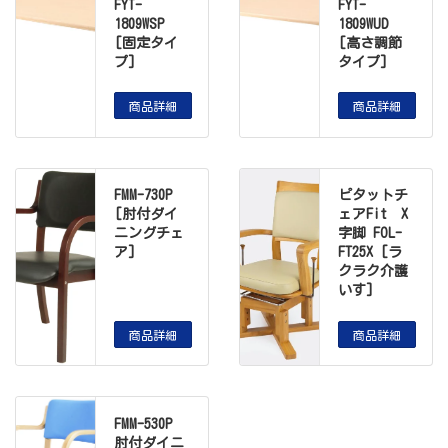
FYT-
FYT-
1809WSP
1809WUD
[固定タイ
[高さ調節
プ]
タイプ]
商品詳細
商品詳細
FMM-730P
ピタットチ
[肘付ダイ
ェアFit X
ニングチェ
字脚 FOL-
ア]
FT25X [ラ
クラク介護
いす]
商品詳細
商品詳細
FMM-530P
肘付ダイニ