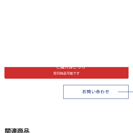
仕様
完成品
販売価格
25,520
円
(税込)
23,200円(税抜)
この商品は、当社が運営するオンラインショップ
「
FUYO ONLINE STORE
」でもご購入いただけます。
ご購入はこちら
即日納品可能です
お問い合わせ
関連商品