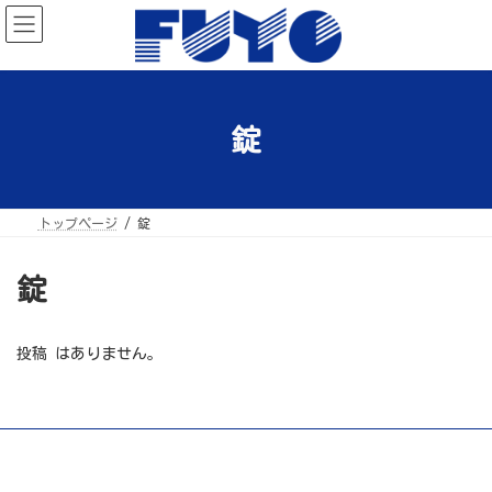
コ
ナ
ン
ビ
テ
ゲ
ン
ー
ツ
シ
へ
ョ
ス
ン
キ
に
ッ
移
錠
プ
動
トップページ
錠
錠
投稿 はありません。