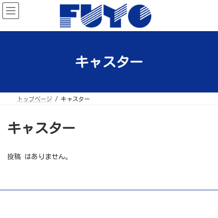
コ
ナ
ン
ビ
テ
ゲ
ン
ー
ツ
シ
へ
ョ
ス
ン
キ
に
ッ
移
キャスター
プ
動
トップページ
キャスター
キャスター
投稿 はありません。