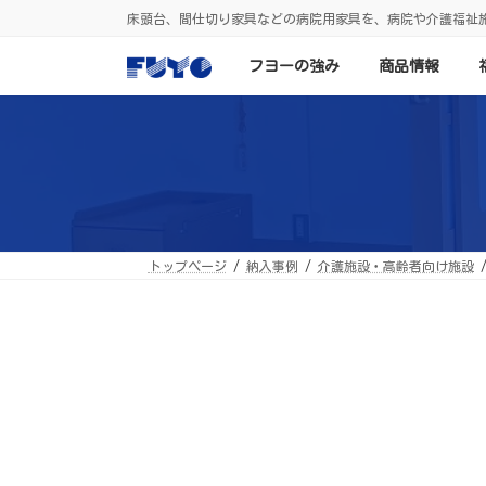
コ
ナ
床頭台、間仕切り家具などの病院用家具を、病院や介護福祉
ン
ビ
テ
ゲ
ン
ー
フヨーの強み
商品情報
ツ
シ
へ
ョ
ス
ン
キ
に
ッ
移
プ
動
トップページ
納入事例
介護施設・高齢者向け施設