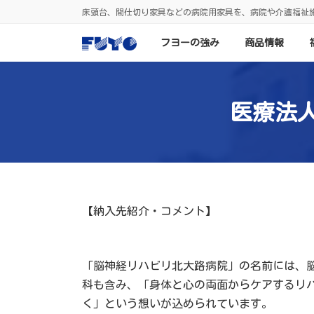
コ
ナ
床頭台、間仕切り家具などの病院用家具を、病院や介護福祉
ン
ビ
テ
ゲ
ン
ー
フヨーの強み
商品情報
ツ
シ
へ
ョ
ス
ン
キ
に
ッ
移
プ
動
医療法
【納入先紹介・コメント】
「脳神経リハビリ北大路病院」の名前には、
科も含み、「身体と心の両面からケアするリ
く」という想いが込められています。