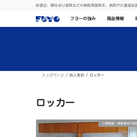
コ
ナ
床頭台、間仕切り家具などの病院用家具を、病院や介護福祉
ン
ビ
テ
ゲ
ン
ー
フヨーの強み
商品情報
ツ
シ
へ
ョ
ス
ン
キ
に
ッ
移
プ
動
トップページ
納入事例
ロッカー
ロッカー
介護施設・高齢者向け施