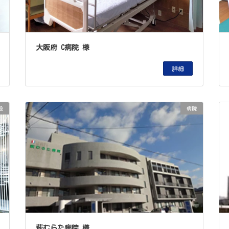
大阪府 C病院 様
詳細
設
病院
萩むらた病院 様