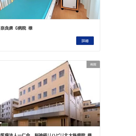
奈良県 G病院 様
詳細
病院
医療法人一仁会 脳神経リハビリ北大路病院 様